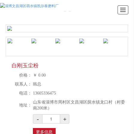
首页
产品展示
关于我们
新闻动态
图库展示
联系我们
白刚玉尘粉
价格：
￥
0.00
联系人：
韩总
电话：
13605336475
山东省淄博市周村区文昌湖区荫水镇龙口村（村委
地址：
南200米）
-
+
更多信息