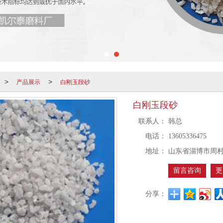
产品展示
白刚玉段砂
>
>
白刚玉段砂
联系人：
韩总
电话：
13605336475
地址：
山东省淄博市周村
留言咨询
更
分享：