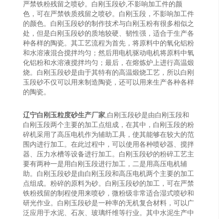
严禁铁粉残留之喷砂。白刚玉段砂,不影响加工件的颜
色，可在严禁铁质残留之喷砂。白刚玉段，不影响加工件
的颜色。白刚玉段砂的制作技术与白刚玉粉有很多相似之
处，但是白刚玉段砂的质地较硬、韧性强，适合于生产各
种各样的陶瓷。其工艺流程为首先，将原料中的氧化铝粉
和水溶液混合搅拌均匀；然后用电机驱动电机将原料中氧
化铝粉和水溶液搅拌均匀；最后，在熔炼炉上进行高温煅
烧。白刚玉段砂是由于其特有的高温煅烧工艺，所以白刚
玉段砂不仅可以用来制造陶瓷，还可以用来生产各种各样
的陶瓷。
辽宁白刚玉粒度砂生产厂家
,白刚玉段砂是由白刚玉段和
白刚玉段两个主要的加工点组成，在其中，白刚玉段的粉
碎机采用了高压电机作为辅助工具，使其能够在较大的范
围内进行加工。在此过程中，可以使用各种喷砂器、搅拌
器、压力水槽等设备进行加工。白刚玉段砂的粉碎工艺主
要有两种一是用白刚玉段进行加工，二是用高压电机辅
助。白刚玉段砂是由白刚玉段和高压电机两个主要的加工
点组成。粉碎的原料为砂。白刚玉段砂的加工，可在严禁
铁粉残留的制程使用来喷砂，微粉级非常适合湿式喷砂和
研光作业。白刚玉段砂是一种率的无机复合材料，可以广
泛应用于水泥、石灰、玻璃纤维等行业。其中水泥生产中