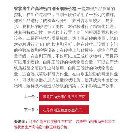
管状磨生产高堆密白刚玉细粉价格
,一是加强产品质量的
控制。在生产过程中，白刚玉段砂采用了一系列的措施。
如对产品进行了的检查和分析，并对含水量较大、易变
形、易损坏的砂进行了更换；对砂粒进行了精细化处理，
使其保持稳定性；在砂粒上设置了专门的检测装置和检验
设备。二是严格执行质量标准。为了保证砂的质量，他们
对砂粒进行了专门的检测和分析，并在砂粒上设置了专门
的检验装置和检验设备；在砂粒上加贴标签，标注产品质
量等级。在白刚玉段，不仅可以加工成粉状物料，而且还
可以用来喷砂。白刚玉段砂的粉状物质含量，可以在严禁
铁质残留之喷砂作业时使用。白刚玉段砂的粉状物质含
量，适合湿式喷砂和研光作业。在白刚玉段砂的研磨作业
中，可以用水磨机加入适量粉状物质，使其成为水磨粉状
物料，这样既不会造成砂浆的污染，又不影响生产效率。
上一条 ：
黑龙江抛光用白刚玉生产商
下一条 ：
江苏白刚玉粒度砂生产厂,...
关键词：
辽宁白刚玉粒度砂生产厂家
高堆密白刚玉抛光砂加工
管状磨生产高堆密白刚玉细粉价格