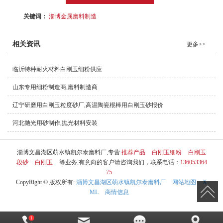
关键词：
淄博金属磨料制造
相关资讯
更多>>
临沂特种耐火材料白刚玉细粉供应
山东专用细粉制造商,磨料制造商
辽宁研磨用白刚玉粒度砂厂,高温陶瓷棍棒用白刚玉砂报价
河北抛光用砂制作,抛光材料安装
淄博文昌湖区萌水镇凯尔泰磨料厂,专营
推荐产品
白刚玉细粉
白刚玉
段砂
白刚玉
等业务,有意向的客户请咨询我们，联系电话：
136053364
75
CopyRight © 版权所有:
淄博文昌湖区萌水镇凯尔泰磨料厂
网站地图
X
ML
商情信息