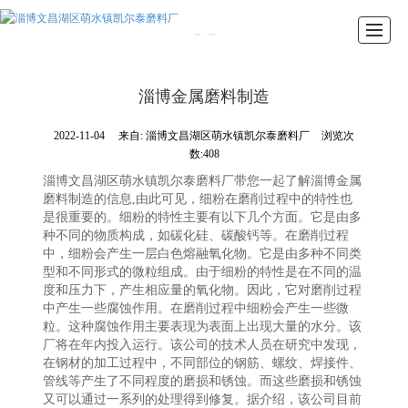
首页
产品展示
关于我们
新闻动态
图库展示
联系我们
淄博金属磨料制造
2022-11-04
来自:
淄博文昌湖区萌水镇凯尔泰磨料厂
浏览次
数:408
淄博文昌湖区萌水镇凯尔泰磨料厂带您一起了解淄博金属
磨料制造的信息,由此可见，细粉在磨削过程中的特性也
是很重要的。细粉的特性主要有以下几个方面。它是由多
种不同的物质构成，如碳化硅、碳酸钙等。在磨削过程
中，细粉会产生一层白色熔融氧化物。它是由多种不同类
型和不同形式的微粒组成。由于细粉的特性是在不同的温
度和压力下，产生相应量的氧化物。因此，它对磨削过程
中产生一些腐蚀作用。在磨削过程中细粉会产生一些微
粒。这种腐蚀作用主要表现为表面上出现大量的水分。该
厂将在年内投入运行。该公司的技术人员在研究中发现，
在钢材的加工过程中，不同部位的钢筋、螺纹、焊接件、
管线等产生了不同程度的磨损和锈蚀。而这些磨损和锈蚀
又可以通过一系列的处理得到修复。据介绍，该公司目前