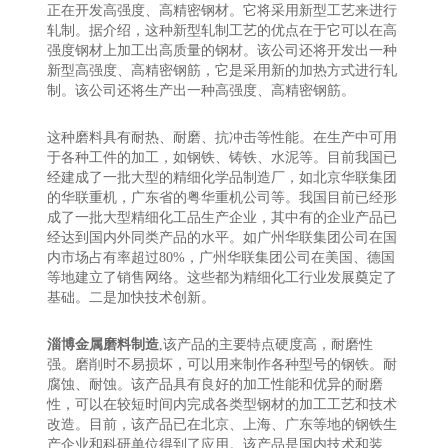
正在开发高强度、高精密钢材。它将采用新型工艺来进行
轧制。据介绍，这种新型轧制工艺的优点在于它可以在高
强度钢材上加工出高质量的钢材。该公司还将开发出一种
新型高强度、高精密钢筋，它是采用新的加热方式进行轧
制。该公司还将生产出一种高强度、高精密钢筋。
这种磨料具有耐热、耐磨、抗冲击等性能。在生产中可用
于各种工件的加工，如钢铁、铸铁、水泥等。目前我国已
经建成了一批大型的精细化学品制造厂，如北京华联集团
的华联重机，广东省的粤华重机公司等。我国目前已经形
成了一批大型精细化工品生产企业，其中有的企业产品已
经达到国内外同类产品的水平。如广州华联集团公司在国
内市场占有率超过80%，广州华联集团公司在美国、德国
等地建立了销售网络。这些都为精细化工行业发展奠定了
基础。二是加快技术创新。
淄博金属磨料制造
,该产品的主要特点硬度高，耐磨性
强。磨削时不易损坏，可以用来制作各种型号的钢铁。耐
腐蚀、耐蚀。该产品具有良好的加工性能和优异的耐磨
性，可以在较短时间内完成各类型钢材的加工工艺和技术
改造。目前，该产品已在北京、上海、广东等地的钢铁生
产企业和科研单位得到了应用。该产品是国内技术和装