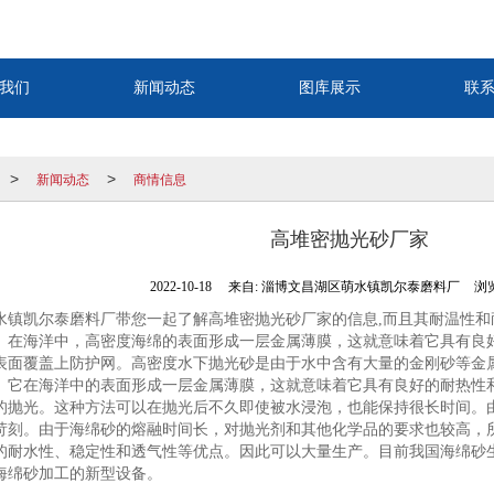
我们
新闻动态
图库展示
联
新闻动态
商情信息
>
>
高堆密抛光砂厂家
2022-10-18
来自:
淄博文昌湖区萌水镇凯尔泰磨料厂
浏览
水镇凯尔泰磨料厂带您一起了解高堆密抛光砂厂家的信息,而且其耐温性
。在海洋中，高密度海绵的表面形成一层金属薄膜，这就意味着它具有良
表面覆盖上防护网。高密度水下抛光砂是由于水中含有大量的金刚砂等金
。它在海洋中的表面形成一层金属薄膜，这就意味着它具有良好的耐热性
的抛光。这种方法可以在抛光后不久即使被水浸泡，也能保持很长时间。
苛刻。由于海绵砂的熔融时间长，对抛光剂和其他化学品的要求也较高，
的耐水性、稳定性和透气性等优点。因此可以大量生产。目前我国海绵砂
海绵砂加工的新型设备。