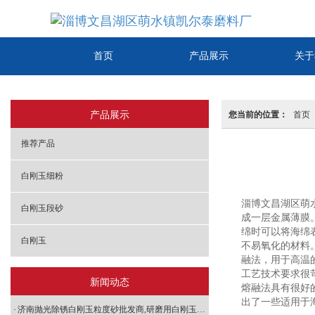
首页
产品展示
关于
产品展示
您当前的位置：
首页
推荐产品
白刚玉细粉
淄博文昌湖区萌
白刚玉段砂
成一层金属薄膜
绵时可以将海绵
白刚玉
不易氧化的材料
融法，用于高温
工艺技术要求很
新闻动态
熔融法具有很好
出了一些适用于
济南抛光除锈白刚玉粒度砂批发商,研磨用白刚玉粒度砂价格