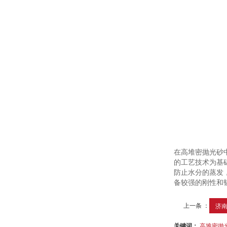
在高堆密抛光砂
的工艺技术为基
防止水分的蒸发
备较强的刚性和
上一条 ：
济
关键词：
高堆密抛