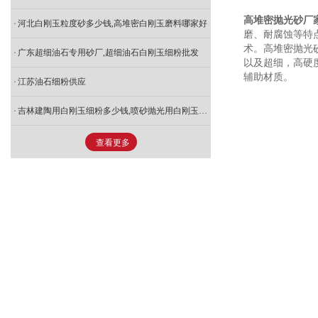
高堆密抛光砂厂
河北白刚玉粒度砂多少钱,高堆密白刚玉磨料哪家好
磨、耐腐蚀等特
术。高堆密抛光
广东超细油石专用砂厂,超细油石白刚玉细粉批发
以及超细，高硬
辅助材质。
江苏油石细粉供应
吉林建陶用白刚玉细粉多少钱,喷砂抛光用白刚玉哪家好
查看更多