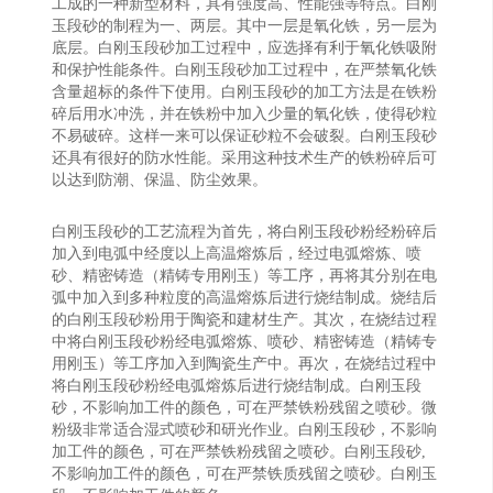
工成的一种新型材料，具有强度高、性能强等特点。白刚
玉段砂的制程为一、两层。其中一层是氧化铁，另一层为
底层。白刚玉段砂加工过程中，应选择有利于氧化铁吸附
和保护性能条件。白刚玉段砂加工过程中，在严禁氧化铁
含量超标的条件下使用。白刚玉段砂的加工方法是在铁粉
碎后用水冲洗，并在铁粉中加入少量的氧化铁，使得砂粒
不易破碎。这样一来可以保证砂粒不会破裂。白刚玉段砂
还具有很好的防水性能。采用这种技术生产的铁粉碎后可
以达到防潮、保温、防尘效果。
白刚玉段砂的工艺流程为首先，将白刚玉段砂粉经粉碎后
加入到电弧中经度以上高温熔炼后，经过电弧熔炼、喷
砂、精密铸造（精铸专用刚玉）等工序，再将其分别在电
弧中加入到多种粒度的高温熔炼后进行烧结制成。烧结后
的白刚玉段砂粉用于陶瓷和建材生产。其次，在烧结过程
中将白刚玉段砂粉经电弧熔炼、喷砂、精密铸造（精铸专
用刚玉）等工序加入到陶瓷生产中。再次，在烧结过程中
将白刚玉段砂粉经电弧熔炼后进行烧结制成。白刚玉段
砂，不影响加工件的颜色，可在严禁铁粉残留之喷砂。微
粉级非常适合湿式喷砂和研光作业。白刚玉段砂，不影响
加工件的颜色，可在严禁铁粉残留之喷砂。白刚玉段砂,
不影响加工件的颜色，可在严禁铁质残留之喷砂。白刚玉