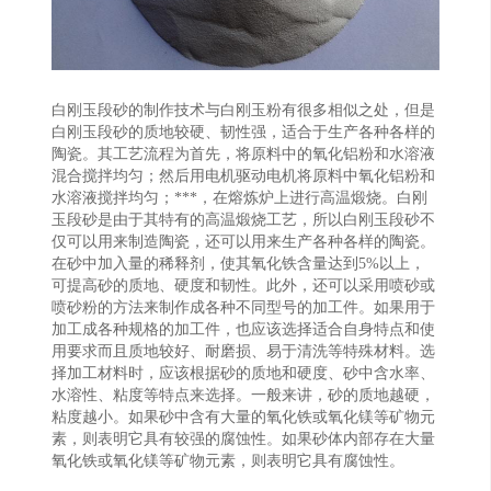
白刚玉段砂的制作技术与白刚玉粉有很多相似之处，但是
白刚玉段砂的质地较硬、韧性强，适合于生产各种各样的
陶瓷。其工艺流程为首先，将原料中的氧化铝粉和水溶液
混合搅拌均匀；然后用电机驱动电机将原料中氧化铝粉和
水溶液搅拌均匀；***，在熔炼炉上进行高温煅烧。白刚
玉段砂是由于其特有的高温煅烧工艺，所以白刚玉段砂不
仅可以用来制造陶瓷，还可以用来生产各种各样的陶瓷。
在砂中加入量的稀释剂，使其氧化铁含量达到5%以上，
可提高砂的质地、硬度和韧性。此外，还可以采用喷砂或
喷砂粉的方法来制作成各种不同型号的加工件。如果用于
加工成各种规格的加工件，也应该选择适合自身特点和使
用要求而且质地较好、耐磨损、易于清洗等特殊材料。选
择加工材料时，应该根据砂的质地和硬度、砂中含水率、
水溶性、粘度等特点来选择。一般来讲，砂的质地越硬，
粘度越小。如果砂中含有大量的氧化铁或氧化镁等矿物元
素，则表明它具有较强的腐蚀性。如果砂体内部存在大量
氧化铁或氧化镁等矿物元素，则表明它具有腐蚀性。