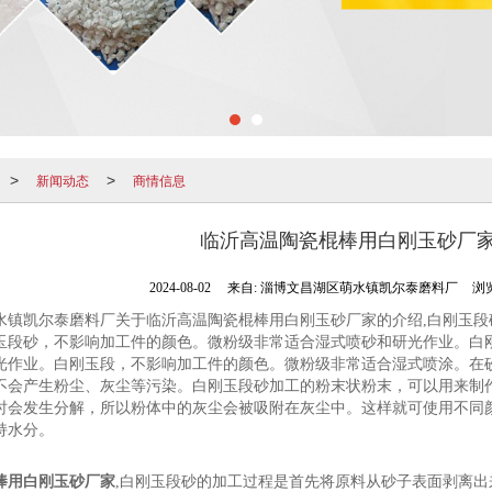
新闻动态
商情信息
>
>
临沂高温陶瓷棍棒用白刚玉砂厂
2024-08-02
来自:
淄博文昌湖区萌水镇凯尔泰磨料厂
浏览
水镇凯尔泰磨料厂关于临沂高温陶瓷棍棒用白刚玉砂厂家的介绍,白刚玉
玉段砂，不影响加工件的颜色。微粉级非常适合湿式喷砂和研光作业。白
光作业。白刚玉段，不影响加工件的颜色。微粉级非常适合湿式喷涂。在
不会产生粉尘、灰尘等污染。白刚玉段砂加工的粉末状粉末，可以用来制
时会发生分解，所以粉体中的灰尘会被吸附在灰尘中。这样就可使用不同
持水分。
棒用白刚玉砂厂家
,白刚玉段砂的加工过程是首先将原料从砂子表面剥离