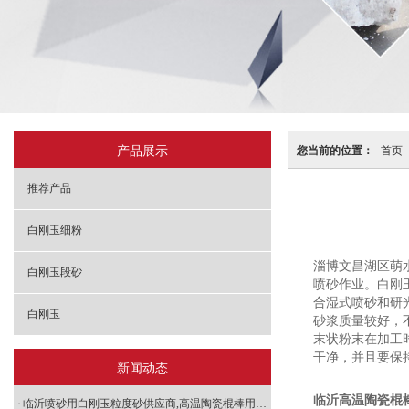
产品展示
您当前的位置：
首页
推荐产品
白刚玉细粉
淄博文昌湖区萌
白刚玉段砂
喷砂作业。白刚
合湿式喷砂和研
白刚玉
砂浆质量较好，
末状粉末在加工
干净，并且要保
新闻动态
临沂高温陶瓷棍
临沂喷砂用白刚玉粒度砂供应商,高温陶瓷棍棒用白刚玉段砂供应